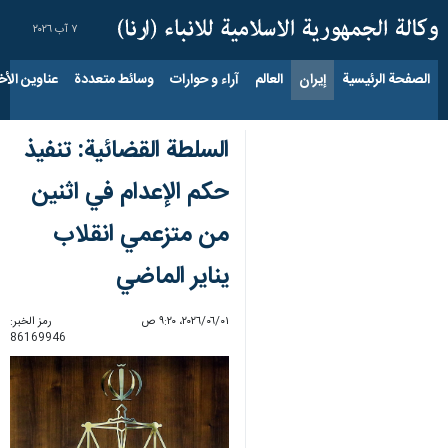
٧ آب ٢٠٢٦
الصفحة الرئيسية
إيران
العالم
آراء و حوارات
وسائط متعددة
عناوين الأخب
السلطة القضائية: تنفيذ
حكم الإعدام في اثنين
من متزعمي انقلاب
يناير الماضي
٠١‏/٠٦‏/٢٠٢٦، ٩:٢٠ ص
رمز الخبر:
86169946