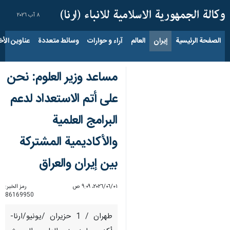
٨ آب ٢٠٢٦
الصفحة الرئيسية
إيران
العالم
آراء و حوارات
وسائط متعددة
عناوين الأخب
مساعد وزير العلوم: نحن
على أتم الاستعداد لدعم
البرامج العلمية
والأكاديمية المشتركة
بين إيران والعراق
٠١‏/٠٦‏/٢٠٢٦، ٩:٠٩ ص
رمز الخبر:
86169950
طهران / 1 حزيران /يونيو/ارنا-