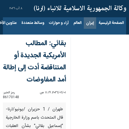
٨ آب ٢٠٢٦
الصفحة الرئيسية
إيران
العالم
آراء و حوارات
وسائط متعددة
عناوين الأخب
بقائي: المطالب
الأمريكية الجديدة أو
المتناقضة أدت إلى إطالة
أمد المفاوضات
٠١‏/٠٦‏/٢٠٢٦، ١١:١٩ ص
رمز الخبر:
86170148