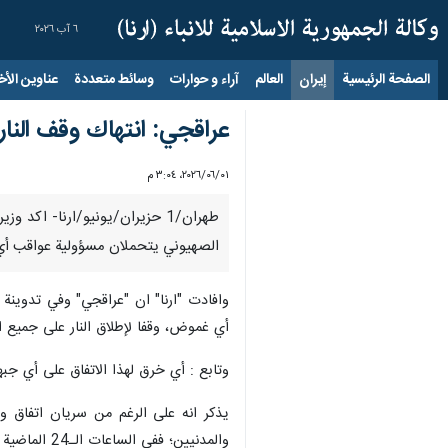
٦ آب ٢٠٢٦
الصفحة الرئيسية
إيران
العالم
آراء و حوارات
وسائط متعددة
عناوين الأخب
عراقجي: انتهاك وقف النا
٠١‏/٠٦‏/٢٠٢٦، ٣:٠٤ م