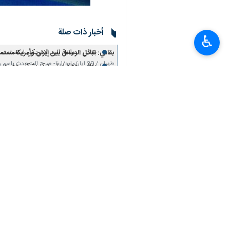
طهران/1 حزيران/يونيو/ارنا- ا
♿︎
الصهيوني يتحملان مسؤولية عواقب أي ا
وافادت "ارنا" ان "عراقجي" وفي تدوينة ن
أي غموض، وقفا لإطلاق النار على جميع الج
وتابع : أي خرق لهذا الاتفاق على أي جبه
يذكر انه على الرغم من سريان اتفاق وقف
والمدنيين؛ ففي الساعات الـ24 الماضية شن الاحتلال ما يزيد عن 36 عدوانا على مدن وقرى جنوب لبنان، مما اسفر عن استشهاد 12 شخصا واصابة 35 آخرين بجروح.
انتهى**ر.م
إيران
سياسة
٠ Persons