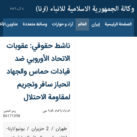
٨ آب ٢٠٢٦
الصفحة الرئيسية
إيران
العالم
آراء و حوارات
وسائط متعددة
عناوين الأخب
ناشط حقوقي: عقوبات
الاتحاد الأوروبي ضد
قيادات حماس والجهاد
انحياز سافر وتجريم
لمقاومة الاحتلال
٠٢‏/٠٦‏/٢٠٢٦، ٩:٥٩ ص
رمز الخبر:
86171098
طهران / 2 حزيران / يونيو/ارنا-