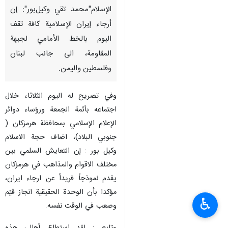
الإسلام"محمد تقي وكيل‌بور": إن
أرجاء إیران الإسلامیة كافة تقف
الیوم بالخط الأمامي لجبهة
المقاومة، الى جانب لبنان
وفلسطین والیمن.
وفي تصريح له اليوم الثلاثاء خلال
اجتماعه بأئمة الجمعة ورؤساء دوائر
الإعلام الإسلامي بمحافظة هرمزکان (
جنوبي البلاد)، اضاف حجة الاسلام
وكيل بور : إن التعايش السلمي بين
مختلف الاقوام والمذاهب في هرمزكان
يقدم نموذجاً فريداً عن ارجاء ايران،
مؤكدا بأن الوحدة الحقيقية انجاز قيّم
♿︎
وصعب في الوقت نفسه.