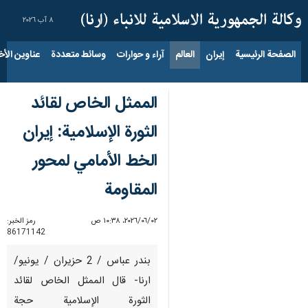
٨ آب ٢٠٢٦
الصفحة الرئيسية
إيران
العالم
آراء و حوارات
وسائط متعددة
عناوين الأخب
الممثل الخاص لقائد
الثورة الإسلامیة: إيران
الخط الأمامي لمحور
المقاومة
٠٢‏/٠٦‏/٢٠٢٦، ١٠:٣٨ ص
رمز الخبر:
86171142
بندر عباس / 2 حزيران / يونيو/
ارنا- قال الممثل الخاص لقائد
الثورة الإسلامیة حجة