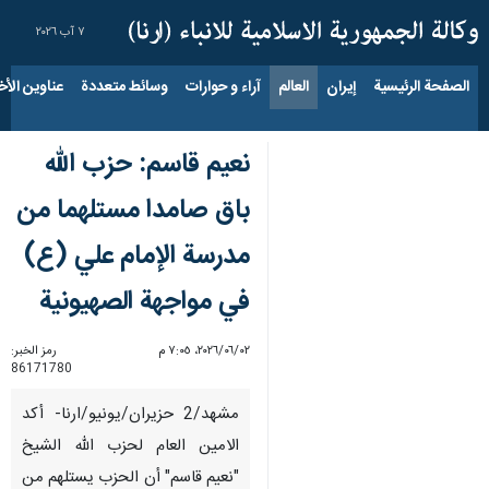
٧ آب ٢٠٢٦
الصفحة الرئيسية
إيران
العالم
آراء و حوارات
وسائط متعددة
عناوين الأخب
نعيم قاسم: حزب الله
باق صامدا مستلهما من
مدرسة الإمام علي (ع)
في مواجهة الصهيونية
٠٢‏/٠٦‏/٢٠٢٦، ٧:٠٥ م
رمز الخبر:
86171780
مشهد/2 حزيران/يونيو/ارنا- أكد
الامين العام لحزب الله الشيخ
"نعيم قاسم" أن الحزب يستلهم من