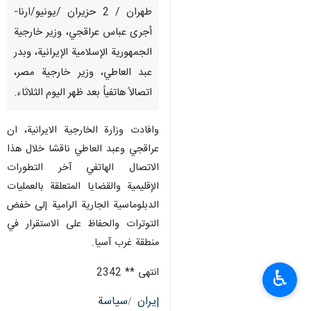
طهران / 2 حزيران /يونيو/ارنا-
أجرى عباس عراقجي، وزير خارجية
الجمهورية الإسلامية الإيرانية، وبدر
عبد العاطي، وزير خارجية مصر،
اتصالاً هاتفياً بعد ظهر اليوم الثلاثاء.
وافادت وزارة الخارجية الايرانية، ان
عراقجي وعبد العاطي ناقشا خلال هذا
الاتصال الهاتفي آخر التطورات
الإقليمية والقضايا المتعلقة بالعمليات
الدبلوماسية الجارية الرامية إلى خفض
التوترات والحفاظ على الاستقرار في
منطقة غرب آسيا.
انتهى ** 2342
♿︎
إيران
سياسة