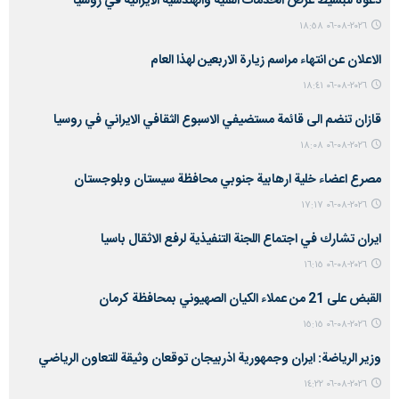
دعوة لتبسيط عرض الخدمات الفنية والهندسية الايرانية في روسيا
٢٠٢٦-٠٨-٠٦ ١٨:٥٨
الاعلان عن انتهاء مراسم زيارة الاربعين لهذا العام
٢٠٢٦-٠٨-٠٦ ١٨:٤١
قازان تنضم الى قائمة مستضيفي الاسبوع الثقافي الايراني في روسيا
٢٠٢٦-٠٨-٠٦ ١٨:٠٨
مصرع اعضاء خلية ارهابية جنوبي محافظة سيستان وبلوجستان
٢٠٢٦-٠٨-٠٦ ١٧:١٧
ايران تشارك في اجتماع اللجنة التنفيذية لرفع الاثقال باسيا
٢٠٢٦-٠٨-٠٦ ١٦:١٥
القبض على 21 من عملاء الكيان الصهيوني بمحافظة كرمان
٢٠٢٦-٠٨-٠٦ ١٥:١٥
وزير الرياضة: ايران وجمهورية اذربيجان توقعان وثيقة للتعاون الرياضي
٢٠٢٦-٠٨-٠٦ ١٤:٢٢