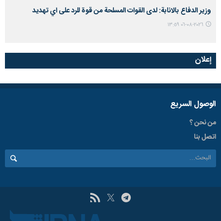
وزير الدفاع بالانابة: لدى القوات المسلحة من قوة للرد على اي تهديد
٢٠٢٦-٠٨-٠٦ ١٣:٥٩
إعلان
الوصول السریع
من نحن ؟
اتصل بنا