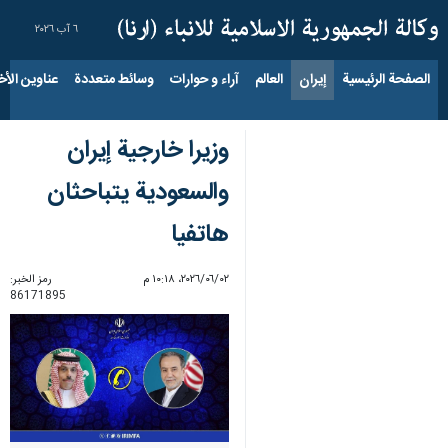
٦ آب ٢٠٢٦
الصفحة الرئيسية
إيران
العالم
آراء و حوارات
وسائط متعددة
عناوين الأخب
وزيرا خارجية إيران
والسعودية يتباحثان
هاتفيا
٠٢‏/٠٦‏/٢٠٢٦، ١٠:١٨ م
رمز الخبر:
86171895