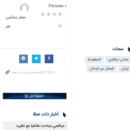
٠ Persons
جعفر مشکین
فام
سمات
عباس عراقجي
السعودية
إيران
فیصل بن فرحان
أخبار ذات صلة
عراقجي يتباحث هاتفيا مع نظيره