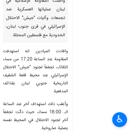
واصلت المقاومة الإسلامية في
لبنان عملياتها العسكرية ضد
تجمعات وآليات "جيش" الاحتلال
الإسرائيلي في قرى جنوب لبنان،
الحدودية مع فلسطين المحتلة.
وافادت الميادين انه استهدفت
المقاومة عند الساعة 17:20 من مساء
الثلاثاء، تجمّعاً لجنود "جيش" الاحتلال
الإسرائيلي عند محيط قلعة الشقيف
التاريخية جنوبي لبنان بقذائف
المدفعية.
وأعقب ذلك استهداف آخر عند الساعة
الـ 18:00 مساءً، حيث دكّت تجمّعاً
♿︎
آخر لجنود الاحتلال في المحيط نفسه
بصلية صاروخية.