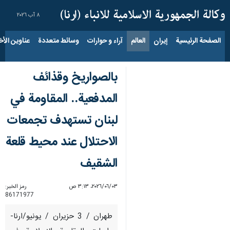
٨ آب ٢٠٢٦
الصفحة الرئيسية
إيران
العالم
آراء و حوارات
وسائط متعددة
عناوين الأخب
بالصواريخ وقذائف
المدفعية.. المقاومة في
لبنان تستهدف تجمعات
الاحتلال عند محيط قلعة
الشقيف
٠٣‏/٠٦‏/٢٠٢٦، ٣:١٣ ص
رمز الخبر:
86171977
طهران / 3 حزيران / يونيو/ارنا-