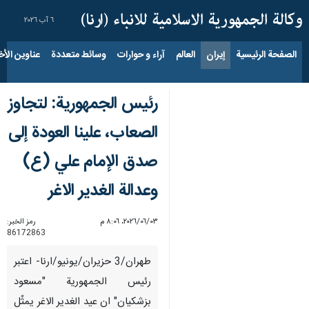
٦ آب ٢٠٢٦
الصفحة الرئيسية
إيران
العالم
آراء و حوارات
وسائط متعددة
عناوين الأخب
رئيس الجمهورية: لتجاوز
الصعاب، علينا العودة إلى
صدق الإمام علي (ع)
وعدالة الغدير الاغر
٠٣‏/٠٦‏/٢٠٢٦، ٨:٠٦ م
رمز الخبر:
86172863
طهران/3 حزيران/يونيو/ارنا- اعتبر
رئيس الجمهورية "مسعود
بزشكيان" ان عيد الغدير الاغر يمثّل