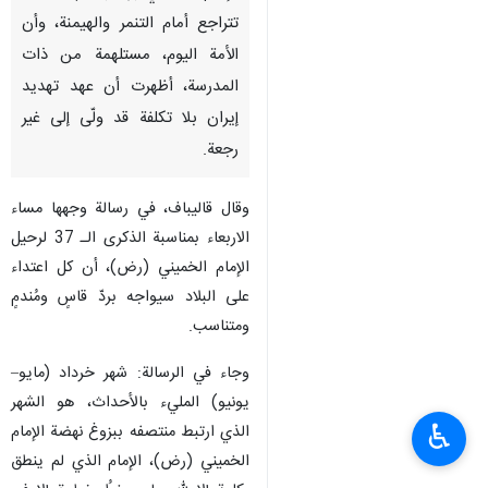
تتراجع أمام التنمر والهيمنة، وأن
الأمة اليوم، مستلهمة من ذات
المدرسة، أظهرت أن عهد تهديد
إيران بلا تكلفة قد ولّى إلى غير
رجعة.
وقال قاليباف، في رسالة وجهها مساء
الاربعاء بمناسبة الذكرى الـ 37 لرحيل
الإمام الخميني (رض)، أن كل اعتداء
على البلاد سيواجه بردّ قاسٍ ومُندمٍ
ومتناسب.
وجاء في الرسالة: شهر خرداد (مايو–
يونيو) المليء بالأحداث، هو الشهر
♿︎
الذي ارتبط منتصفه ببزوغ نهضة الإمام
الخميني (رض)، الإمام الذي لم ينطق