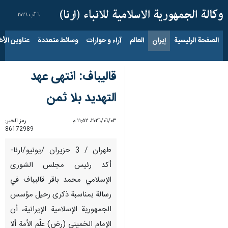
٦ آب ٢٠٢٦
الصفحة الرئيسية
إيران
العالم
آراء و حوارات
وسائط متعددة
عناوين الأخب
قاليباف: انتهى عهد
التهديد بلا ثمن
٠٣‏/٠٦‏/٢٠٢٦، ١١:٥٢ م
رمز الخبر:
86172989
طهران / 3 حزيران /يونيو/ارنا-
أكد رئيس مجلس الشورى
الإسلامي محمد باقر قاليباف في
رسالة بمناسبة ذكرى رحيل مؤسس
الجمهورية الإسلامية الإيرانية، أن
الإمام الخميني (رض) علّم الأمة ألا