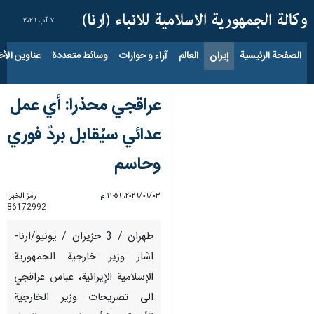
٧ آب ٢٠٢٦
الصفحة الرئيسية
إيران
العالم
آراء و حوارات
وسائط متعددة
عناوين الأخب
عراقجي محذرا: أي عمل
عدائي سيُقابل بردّ فوري
وحاسم
٠٣‏/٠٦‏/٢٠٢٦، ١١:٥٦ م
رمز الخبر:
86172992
طهران / 3 حزيران / يونيو/ارنا-
اشار وزير خارجية الجمهورية
الإسلامية الإيرانية، عباس عراقجي
الى تصريحات وزير الخارجية