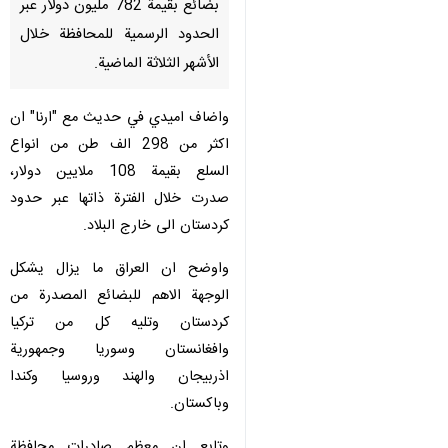
بضائع بقيمة 782 مليون دولار عبر
الحدود الرسمية للمحافظة خلال
الأشهر الثلاثة الماضية.
واضاف اميدي في حديث مع "ارنا" ان
اكثر من 298 الف طن من انواع
السلع بقيمة 108 ملايين دولار،
صدرت خلال الفترة ذاتها عبر حدود
كردستان الى خارج البلاد.
واوضح ان العراق ما يزال يشكل
الوجهة الاهم للبضائع المصدرة من
كردستان وتليه كل من تركيا
وافغانستان وسوريا وجمهورية
اذربيجان والهند وروسيا وكندا
♿︎
وباكستان.
وتابع ان معظم صادرات محافظة