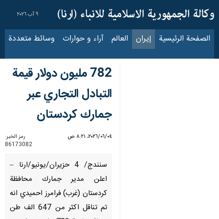
٩ آب ٢٠٢٦
الصفحة الرئيسية
إيران
العالم
آراء و حوارات
وسائط متعددة
عناوين الأخب
782 مليون دولار قيمة
التبادل التجاري عبر
جمارك كردستان
٠٤‏/٠٦‏/٢٠٢٦، ٨:٢١ ص
رمز الخبر:
86173082
سنندج/ 4 حزيران/يونيو/ارنا –
اعلن مدير جمارك محافظة
كردستان (غرب) فرامرز احميدي انه
تم تناقل اكثر من 647 الف طن