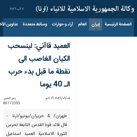
٧ آب ٢٠٢٦
الصفحة الرئيسية
إيران
العالم
آراء و حوارات
وسائط متعددة
عناوين الأخب
العميد قاآني: لينسحب
الكيان الغاصب الى
نقطة ما قبل بدء حرب
الـ 40 يوما
٠٤‏/٠٦‏/٢٠٢٦، ٤:١٩ م
رمز الخبر:
86173395
طهران/ 4 حزيران/يونيو/ارنا –
قال قائد قوة القدس التابعة لحرس
الثورة الاسلامية العميد اسماعيل