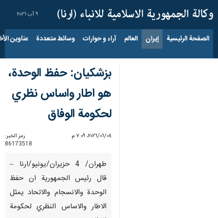
٩ آب ٢٠٢٦
الصفحة الرئيسية
إيران
العالم
آراء و حوارات
وسائط متعددة
عناوين الأخب
بزشكيان: حفظ الوحدة،
هو اطار واساس نظري
لحكومة الوفاق
٠٤‏/٠٦‏/٢٠٢٦، ٧:٠٩ م
رمز الخبر:
86173518
طهران/ 4 حزيران/يونيو/ارنا –
قال رئيس الجمهورية ان حفظ
الوحدة والانسجام والاتحاد يمثل
الاطار والاساس النظري لحكومة