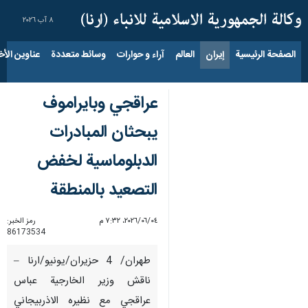
٨ آب ٢٠٢٦
الصفحة الرئيسية
إيران
العالم
آراء و حوارات
وسائط متعددة
عناوين الأخب
عراقجي وبايراموف
يبحثان المبادرات
الدبلوماسية لخفض
التصعيد بالمنطقة
٠٤‏/٠٦‏/٢٠٢٦، ٧:٣٢ م
رمز الخبر:
86173534
طهران/ 4 حزيران/يونيو/ارنا –
ناقش وزير الخارجية عباس
عراقجي مع نظيره الاذربيجاني