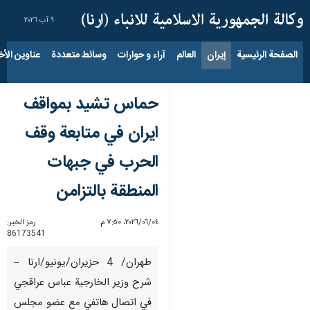
٩ آب ٢٠٢٦
الصفحة الرئيسية
إيران
العالم
آراء و حوارات
وسائط متعددة
عناوين الأخب
حماس تشيد بمواقف
ايران في متابعة وقف
الحرب في جبهات
المنطقة بالتزامن
٠٤‏/٠٦‏/٢٠٢٦، ٧:٥٠ م
رمز الخبر:
86173541
طهران/ 4 حزيران/يونيو/ارنا –
شرح وزير الخارجية عباس عراقجي
في اتصال هاتفي مع عضو مجلس