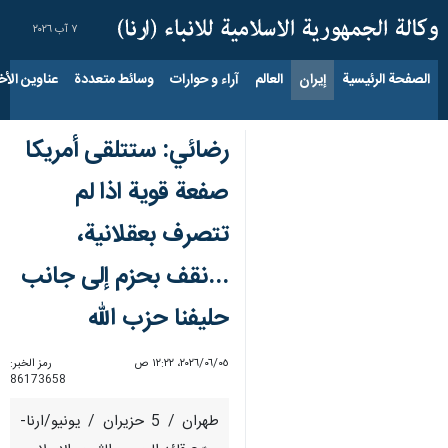
٧ آب ٢٠٢٦
الصفحة الرئيسية
إيران
العالم
آراء و حوارات
وسائط متعددة
عناوين الأخب
رضائي: ستتلقى أمريكا
صفعة قوية اذا لم
تتصرف بعقلانية،
...نقف بحزم إلى جانب
حليفنا حزب الله
٠٥‏/٠٦‏/٢٠٢٦، ١٢:٢٢ ص
رمز الخبر:
86173658
طهران / 5 حزيران / يونيو/ارنا-