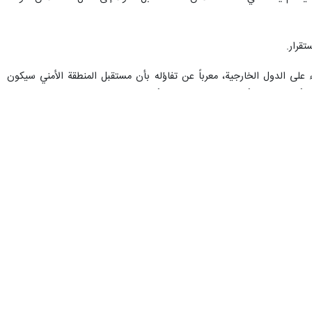
قرار.
ء على الدول الخارجية، معرباً عن تفاؤله بأن مستقبل المنطقة الأمني سيكون
 وأن القواعد الأميركية المتواجدة على أراضيها هي جزء من العدوان وسيجري
ده امتلاك طهران وثائق وأدلة كثيرة سُجلت في مجلس الأمن تثبت استخدام
عينه الشكر والتقدير لجهود دولة باكستان ممثلة برئيس وزرائها شهباز شريف
 إيران وأميركا، لا سيما في الملف المالي عبر تقديم الدوحة لأدوار بناءة،
ارسي إلى جانب إيران، مؤكداً أن البلدين قادران معاً على صياغة بنية أمنية