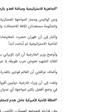
*الجاهزية الاستراتيجية ومباغتة العدو بالر
وعن كواليس ومسار المواجهة العسكرية، 
والحكومة مستعدتان لكافة الاحتمالات والظ
وأشار إلى أن طهران حضرت المفاوضات با
الناحية الاستراتيجية لم تُباغت أبداً.
وأوضح وزير الخارجية أن الرد الإيراني 
القائد الشهيد لخوض حرب طويلة، إذ جرى تحديد البدلاء حتى 5 مستويات لكل قائد بحي
وأضاف عراقجي أن العالم فوجئ بالقدرة الإيرانية على الرد الفوري، معقباً: "أ
ولفت إلى أن وزراء خارجية دوليين أقروا
في وضع أفضل بكثير لمواجهة أي عدوان.
*المظلة الأمنية الأميركية عامل هدم لاستقرا
وفي قراءته للتموضع العسكري الأجنبي في 