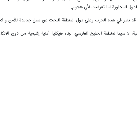
لدول المجاورة لما تعرضت لأي هجوم.
 قد تغير في هذه الحرب وعلى دول المنطقة البحث عن سبل جديدة للأمن والاست
، لا سيما لمنطقة الخليج الفارسي، لبناء هيكلية أمنية إقليمية من دون الاتكا
 أبلغ دول المنطقة منذ اليوم الأول للحرب بأن طهران سترد وتدافع عن نفسها،
ليست موجهة ضد أراضيهم.
راضيها أو أجوائها للعدوان على إيران لكن الأميركيين استخدموها، مع تأكي
انت تفعل طائرات من طراز أف 15 في الكويت حتى سقطت بنيران صديقة؟".
ميركية والأجواء في قطر ضد إيران مع إبلاغ الدوحة بذلك، مجدداً في الوقت 
إسحاق دار، والجهود القطرية التي ساعدت وبذلت مساعي للتوصل إلى حل عادل بين
بأن تُجهز كلها في إطار حزمة واحدة نهائية.
لتفاهم المشترك
وار، وصف عراقجي السعودية بالبلد الكبير واللاعب الأساسي في منطقة الخليج الف
منطقة.