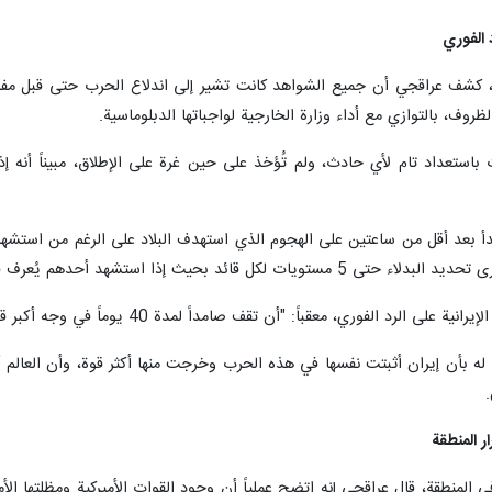
د الفوري
كشف عراقجي أن جميع الشواهد كانت تشير إلى اندلاع الحرب حتى قبل مفاوضا
روف، بالتوازي مع أداء وزارة الخارجية لواجباتها الدبلوماسية.
ستعداد تام لأي حادث، ولم تُؤخذ على حين غرة على الإطلاق، مبيناً أنه إذا
بدأ بعد أقل من ساعتين على الهجوم الذي استهدف البلاد على الرغم من استشهاد 
ث إذا استشهد أحدهم يُعرف فوراً الشخص التالي.
ن تقف صامداً لمدة 40 يوماً في وجه أكبر قوة ظاهرة في العالم ومجهزة بالسلاح النووي ليس فيه أي مزاح".
 له بأن إيران أثبتت نفسها في هذه الحرب وخرجت منها أكثر قوة، وأن العالم أ
ر المنطقة
المنطقة، قال عراقجي إنه اتضح عملياً أن وجود القوات الأميركية ومظلتها الأم