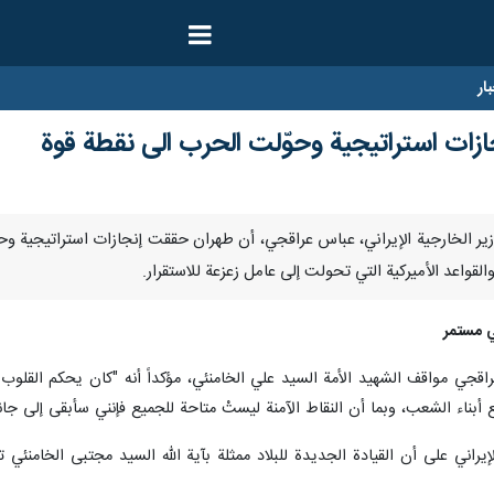
ار
زات استراتيجية وحوّلت الحرب الى نقطة قوة
نا- أكد وزير الخارجية الإيراني، عباس عراقجي، أن طهران حققت إنجازات استراتيج
القواعد الأميركية التي تحولت إلى عامل زعزعة للاستقرار.
ي مستمر
جي مواقف الشهيد الأمة السيد علي الخامنئي، مؤكداً أنه "كان يحكم القلوب وي
ميع أبناء الشعب، وبما أن النقاط الآمنة ليستْ متاحة للجميع فإنني سأبقى إلى
إيراني على أن القيادة الجديدة للبلاد ممثلة بآية الله السيد مجتبى الخامنئي