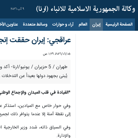
٩ آب ٢٠٢٦
الصفحة الرئيسية
إيران
العالم
آراء و حوارات
وسائط متعددة
عناوين الأخب
عراقجي: إيران حققت إنجا
٠٥‏/٠٦‏/٢٠٢٦، ١:٢٩ ص
طهران / 5 حزيران / يونيو/ار
يُبنى بجهود دولها بعيداً عن التدخلات و
*القيادة في قلب الميدان والإجماع الوطن
وفي حوار خاص مع الميادين، استذكر عراق
إلى نقطة آمنة إلا عندما يتوافر ذلك لج
وفي السياق ذاته، شدد وزير الخارجية ال
والإدارة.