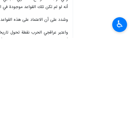
أنه لو لم تكن تلك القواعد موجودة في ا
وشدد على أن الاعتماد على هذه القواعد
♿︎
واعتبر عراقجي الحرب نقطة تحول تاريخية
أفضل مما كان عليه.هذا وبين عراقجي أنه
استهدافها، مطمئناً إياهم بأن الهجمات 
وأضاف أن دول المنطقة رفضت استخدام أ
الأجواء الكويتية بشكل منتظم ضد إيران، متسائلاً: "ماذا ك
كما أعرب عن أسفه لاستخدام القاعدة الأ
والفريق أول عاصم منير ووزير الخارجية 
مشيراً إلى أن التوافقات الحالية مشروطة 
*صياغة العلاقات الإقليمية والحرص على ا
وعلى صعيد العلاقات الثنائية مع دول الج
متينة وجلب السلام والاستقرار والتقدم لل