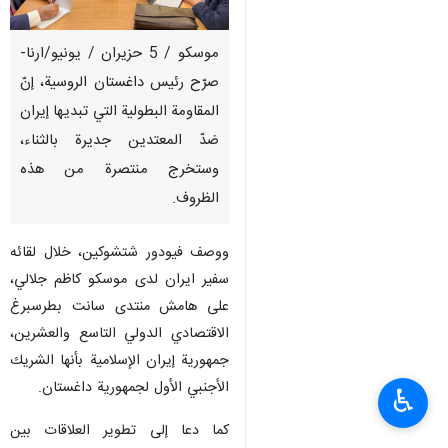
موسكو / 5 حزيران / يونيو/ارنا-
صرّح رئيس داغستان الروسية، إنّ
المقاومة البطولية التي تبديها إيران
ضدّ المعتدين جديرة بالثناء،
وستخرج منتصرة من هذه
الظروف.
ووصف فيودور شتشوكين، خلال لقائه
سفير ايران لدى موسكو كاظم جلالي،
على هامش منتدى سانت بطرسبرغ
الاقتصادي الدولي التاسع والعشرين،
جمهورية إيران الإسلامية بأنها الشريك
الأجنبي الأول لجمهورية داغستان.
♿︎
كما دعا إلى تطوير العلاقات بين