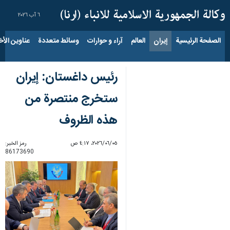
٦ آب ٢٠٢٦
الصفحة الرئيسية
إيران
العالم
آراء و حوارات
وسائط متعددة
عناوين الأخب
رئيس داغستان: إيران
ستخرج منتصرة من
هذه الظروف
٠٥‏/٠٦‏/٢٠٢٦، ٤:١٧ ص
رمز الخبر:
86173690