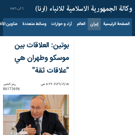
٦ آب ٢٠٢٦
الصفحة الرئيسية
إيران
العالم
آراء و حوارات
وسائط متعددة
عناوين الأخب
بوتين: العلاقات بين
موسكو وطهران هي
"علاقات ثقة"
٠٥‏/٠٦‏/٢٠٢٦، ٥:٢٧ ص
رمز الخبر:
86173696