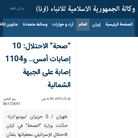
٨ آب ٢٠٢٦
الصفحة الرئيسية
إيران
العالم
آراء و حوارات
وسائط متعددة
عناوين الأخب
"صحة" الاحتلال: 10
إصابات أمس.. و1104
إصابة على الجبهة
الشمالية
٠٥‏/٠٦‏/٢٠٢٦، ٥:٣٤ ص
رمز الخبر:
86173697
طهران / 5 حزيران /يونيو/ارنا-
حدّثت وزارة "الصحة" في كيان
الاحتلال الإسرائيلي معطياتها بشأن