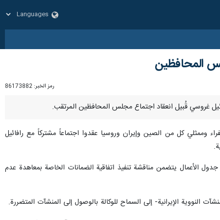
لس المحافظين
رمز الخبر:
86173882