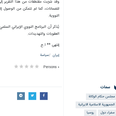
لندن/5 حزيران/يونيو/ارنا- عقد سفراء إيران والصين وروسيا اجتماعاً مع المدير العام للوكالة الدولية للطاقة الذرية رافائيل غروسي قُبيل انعقاد اجتماع مجلس المحافظين المرتقب.