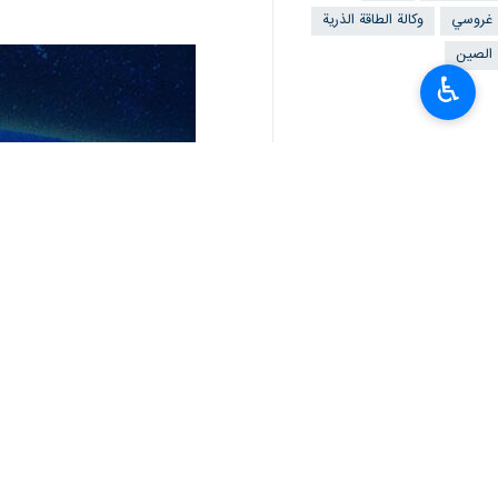
وذكرت "إرنا" أن البعثة الدائمة لإيران
غروسي، ناقشوا خلاله القضايا المدرجة ع
ومن المقرر أن تُعقد الجولة القادمة لم
♿︎
انتشار الأسلحة النووية، وقرارات مجلس ال
وفي تقريره الأخير المرفوع إلى المجلس، د
وقد سُرّبت مقتطفات من هذا التقرير إلى
للضمانات، كما لم تتمكن من الوصول إلي
النووية.
يُذكر أن البرنامج النووي الإيراني السل
العقوبات والتهديدات.
إنتهى ** ا.ح
إيران
سياسة
٠ Persons