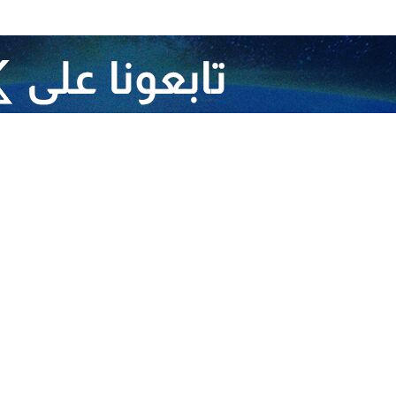
 لدى المنظمات الدولية في فيينا أصدرت بياناً اليوم الجمعة، أوضحت فيه أن سف
لى جدول أعمال الاجتماع المرتقب لمجلس محافظي الوكالة الدولية للطاقة الذري
جلس المحافظين يوم الاثنين المقبل، حيث أفاد بيان صادر عن أمانة الوكالة بأ
أمن الدولي المتعلقة بإيران.
عا المدير العام للوكالة -الذي لم يدن الهجمات غير القانونية التي استهدفت الم
 وسائل إعلام غربية أمس الخميس، زعم فيها المدير العام أن الوكالة لم تتلق
ها لإجراء التحققات الميدانية، باستثناء محطة بوشهر؛ مما حال -بحسب زعمه-
مي يواجه منذ عقدين ضغوطاً سياسية واتهامات غربية تفتقر إلى الأدلة. فقبل إبر