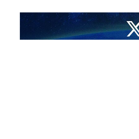
راء وممثلي كل من الصين وإيران وروسيا عقدوا اجتماعاً مشتركاً مع رافائيل
ة.
ن جدول الأعمال يتضمن مناقشة تنفيذ اتفاقية الضمانات الخاصة بمعاهدة عدم
نشآت النووية الإيرانية- إلى السماح للوكالة بالوصول إلى المنشآت المتضررة.
َّ من إيران معلومات حول حالة المواد النووية والمنشآت والمواقع الخاضعة
 دون وفاء الوكالة بمسؤولياتها في التحقق من حالة هذه المنشآت والمواد
ام الاتفاق النووي، سعت الدول الغربية لتوظيف هذا الملف أمنياً من خلال فرض
احمد قزوینی حائری