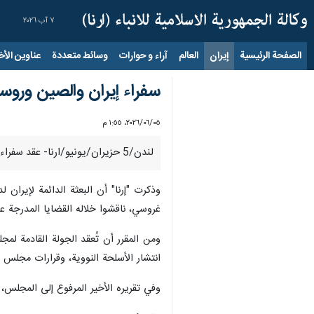
٧ آب ٢٠٢٦
الصفحة الرئيسية
إيران
العالم
آراء و حوارات
وسائط متعددة
عناوين الأخب
سفراء إيران والصين ورو
٠٥‏/٠٦‏/٢٠٢٦، ١:٥٥ م