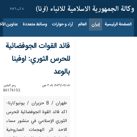
٨ آب ٢٠٢٦
الصفحة الرئيسية
إيران
العالم
آراء و حوارات
وسائط متعددة
عناوين الأخب
قائد القوات الجوفضائية
للحرس الثوري: اوفينا
بالوعد
٠٨‏/٠٦‏/٢٠٢٦، ٢:٠٤ ص
رمز الخبر:
86176153
طهران / 8 حزيران / يونيو/ارنا-
اكد قائد القوة الجوفضائية للحرس
الثوري الإسلامي في منشور مساء
الاحد اثر الهجمات الصاروخية