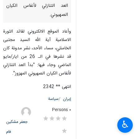
العد التنازلي لأنفاس الكيان
الصهيوني.
وأعاد الموقع الالكتروني لقائد الثورة
الاسلامية آية الله السيد مجتبى
الخامنئي، مساء الأحد، نشر مدونة كان
قد نشرها في الـ 26 من ايار/مايو
الماضي وجاء فيها: "بدأ العد التنازلي
لأنفاس الكيان الصهيوني المهزوز".
انتهى ** 2342
إيران
سياسة
٠ Persons
جعفر مشکین
♿︎
فام