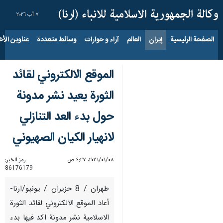
٧ آب ٢٠٢٦
الصفحة الرئيسية
إيران
العالم
آراء و حوارات
وسائط متعددة
عناوين الأخب
الموقع الالكتروني لقائد
الثورة يعيد نشر مدونة
حول بدء العد التنازلي
لانهيار الكيان الصهيوني
٠٨‏/٠٦‏/٢٠٢٦، ٤:٢٧ ص
رمز الخبر:
86176179
طهران / 8 حزيران / يونيو/ارنا-
أعاد الموقع الالكتروني لقائد الثورة
الاسلامية نشر مدونة اكد فيها بدء