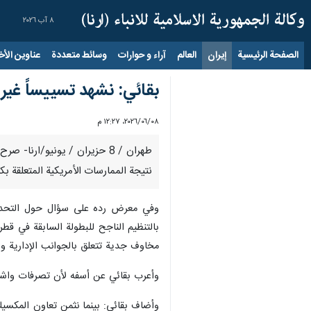
٨ آب ٢٠٢٦
الصفحة الرئيسية
إيران
العالم
آراء و حوارات
وسائط متعددة
عناوين الأخب
بقائي: نشهد تسييساً غير 
٠٨‏/٠٦‏/٢٠٢٦، ١٢:٢٧ م
طهران / 8 حزيران / يونيو/ار
نتيجة الممارسات الأمريكية المتعلقة بك
وفي معرض رده على سؤال حول التحديات 
بالتنظيم الناجح للبطولة السابقة في قط
مخاوف جدية تتعلق بالجوانب الإدارية وا
وأعرب بقائي عن أسفه لأن تصرفات واش
وأضاف بقائي: بينما نثمن تعاون المكسيك 