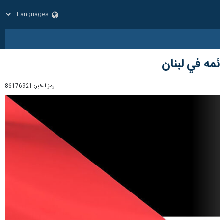
ئمه في لبنان
رمز الخبر:
86176921