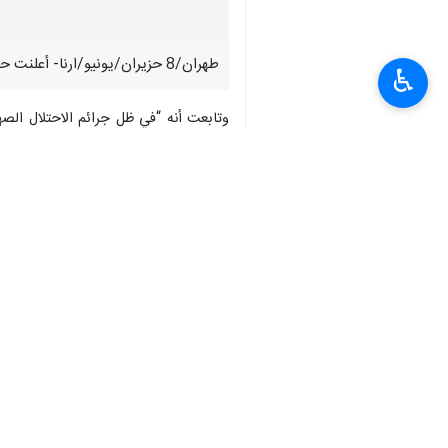
طهران/8 حزيران/يونيو/ارنا- أعلنت حركة المقاومة الإسلامية “حماس” أنها “تثمن عالياً الرد الإيراني واليمني على الكيان الصهيوني جرّاء جرائمه بحق لبنان وشعبه الكريم”.
♿︎
وتابعت أنه “في ظل جرائم الاحتلال الص
بات أولوية ملحة”، لافتة إلى أن ذلك “
المنطقة وتداعياتها الخطيرة على الساحة ا
واشارت حركة حماس إلى أنه “لقد أثبت ال
عهدا ولا يلتزم بتفاهم، وأنه يواصل خروقاته
هذا وقالت إن “العدوان الصهيوني على غ
صفاً واحداً في مواجهة هذه الاعتداءات ا
انتهى**ر.م
-------------------------------
المصدر/ موقع المنار