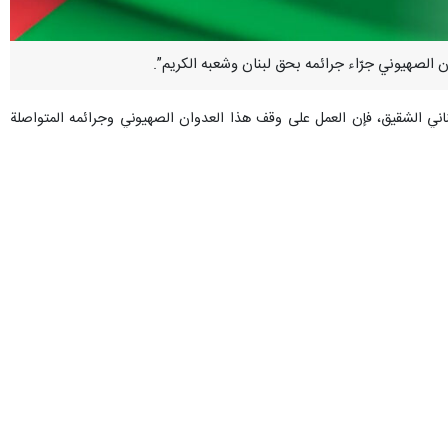
اني الشقيق، فإن العمل على وقف هذا العدوان الصهيوني وجرائمه المتواصلة
ً أن الكيان الصهيوني وسلوكه العدواني المنفلت هو مصدر كل التوترات في
له المتكرر من التزاماته ونقضه للاتفاقات التي يوقعها، أنه كيان لا يحترم
مثل تهديداً دائماً لأمن المنطقة واستقرارها”.
 جمعاء وعلى مقدراتها ، الأمر الذي يفرض على مكونات الأمة كافة أن تقف
ح عدوانه المتصاعد”.