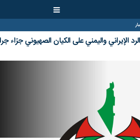
ار
د الإيراني واليمني على الكيان الصهيوني جرّاء جرا