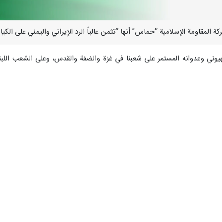
هيوني وعدوانه المستمر على شعبنا في غزة والضفة والقدس، وعلى الشعب اللبن
يقتضي تضامن مختلف الأطراف في المنطقة والعالم لوضع حد له، حيث بات واضحا
لدولية”.
احتلال، من خلال عدوانه المتواصل على غزة ولبنان وإيران، ومن خلال غدره وتنص
 وانتهاكاته لكل الاتفاقات والالتزامات الدولية، بما يؤكد أن سياساته العدوانية ت
زة ولبنان وإيران لا يستهدف هذه الأطراف فحسب، بل يشكل اعتداءً على الأمة
لمتواصلة، وأن تعزز كل أشكال التضامن والإسناد بما يسهم في ردع الاحتلال وكب