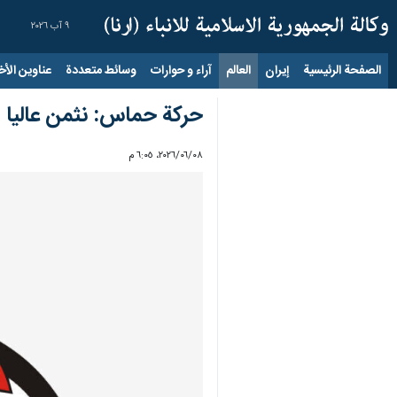
٩ آب ٢٠٢٦
الصفحة الرئيسية
إيران
العالم
آراء و حوارات
وسائط متعددة
عناوين الأخب
حركة حماس: نثمن عاليا الر
٠٨‏/٠٦‏/٢٠٢٦، ٦:٠٥ م