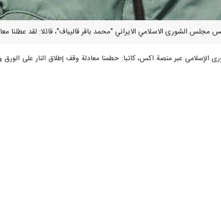
لإسلامي عبر منصة اكس، كاتبا: حطمنا معادلة وقف إطلاق النار على الورق وان
لما لم تكن لدى الطرف الآخر إرادة حقيقية لبناء الثقة.