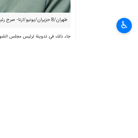
طهران/8 حزيران/يونيو/ارنا- صرح رئيس مجلس الشورى الاسلامي الايراني "محمد باقر قاليباف"، قائلا: لقد عطلنا معادلة وقف إطلاق النار على الورق وانتهاكاته المتكررة على أرض الواقع.
♿︎
جاء ذلك في تدوينة لرئيس مجلس الشورى ا
واضاف قاليباف: رد إيران سيبقى كما هو طا
انتهى**ر.م
إيران
سياسة
٠ Persons
سمات
محمدباقر قالیباف
مجلس الشورى الإسلامي