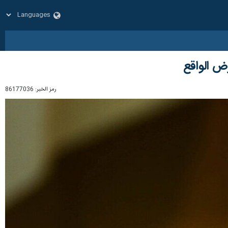
رض الواقع
رمز الخبر:
86177036