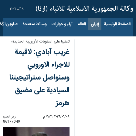
٨ آب ٢٠٢٦
الصفحة الرئيسية
إيران
العالم
آراء و حوارات
وسائط متعددة
عناوين الأخب
تعقيبا على العقوبات الأوروبية الجديدة؛
غريب آبادي: لاقيمة
للاجراء الاوروبي
وسنواصل ستراتيجيتنا
السيادية على مضيق
هرمز
٠٨‏/٠٦‏/٢٠٢٦، ٧:٣٩ م
رمز الخبر:
86177049