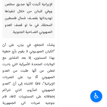
الإيرانية أثبتت أنّها صديق مخلص
ووفي للبنان من خلال تنفيذها
تهديداتها بقصـف شمال فلسطين
المحتلة، في ما لو قصف العدو
الصهيوني الضـاحية الجنوبية.
وشدّد التجمّع، في بيان، على أنّ
"الكيان الصهـيوني لا يقوم بأيّ خطوة
بهذا المستوى، إلا بعد التشاور مع
الولايات المتحدة الأميركية التي بادرت
لتعلن عن أنّها طلبت من العدو
الصهيوني ألّا يرد على الضربات
الإيرانية"، لافتًا الانتباه إلى أنّ "العدو
الصهيوني المأزوم، الذي تتراكم
♿︎
إخفاقاته على المستويات كافة، قام
بتوجيه ضربات الى الجمهورية