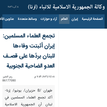
٨ آب ٢٠٢٦
الصفحة الرئيسية
إيران
العالم
آراء و حوارات
وسائط متعددة
عناوين الأخب
تجمع العلماء المسلمين:
إيران أثبتت وفاءها
للبنان بردّها على قصـف
العدو الضاحية الجنوبية
٠٨‏/٠٦‏/٢٠٢٦، ٧:٥٩ م
رمز الخبر:
86177080
طهران /8 حزيران/ يونيو/ إرنا-
أكد تجمع العلماء المسلمين في
لبنان أن الجمهورية الاسلامية