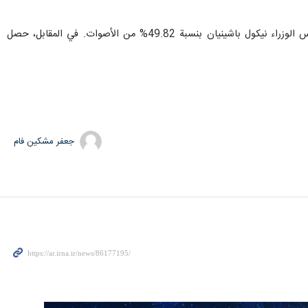
وبحسب النتائج الأولية التي نشرتها اللجنة المركزية للانتخابات في أرمينيا، فقد فاز حزب "التحالف المدني" بقيادة رئيس الوزراء نيكول باشينيان بنسبة 49.82% من الأصوات. في المقابل، حصل
جعفر مشکین فام