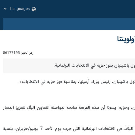
لويتنا
رمز الخبر:
86177195
، وحزبه. يسرّنا أن هذه الفرصة سانحة لمواصلة التعاون البنّاء لتعزيز المسار
وقد أدلى نحو 1.47 مليون ناخب، من أصل 2.5 مليون ناخب مسجل، بأصواتهم في 2050 مركز اقتراع في جميع أنحاء البلاد، في الانتخابات البرلمانية التي جرت يوم الأحد 7 يونيو/حزيران، بنسبة