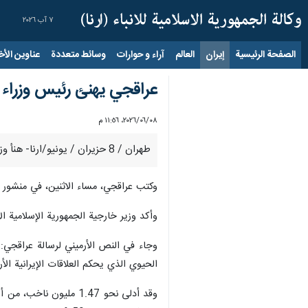
٧ آب ٢٠٢٦
الصفحة الرئيسية
إيران
العالم
آراء و حوارات
وسائط متعددة
عناوين الأخب
عراقجي يهنئ رئيس وزراء ارم
٠٨‏/٠٦‏/٢٠٢٦، ١١:٥٦ م
طهران / 8 حزيران / يونيو/ارنا- هنأ وزير خارجية الجمهورية الإسلامية الإيرانية عباس عراقجي، رئيس وزراء أرمينيا نيكول باشينيان بفوز حزبه في الانتخابات البرلمانية.
وكتب عراقجي، مساء الاثنين، في منشور على حسابه في شبكة التواصل الاجتماعي X: «نتقدم بأح
وأكد وزير خارجية الجمهورية الإسلامية الإير
وجاء في النص الأرميني لرسالة عراقجي: أه
الحيوي الذي يحكم العلاقات الإيرانية الأرم