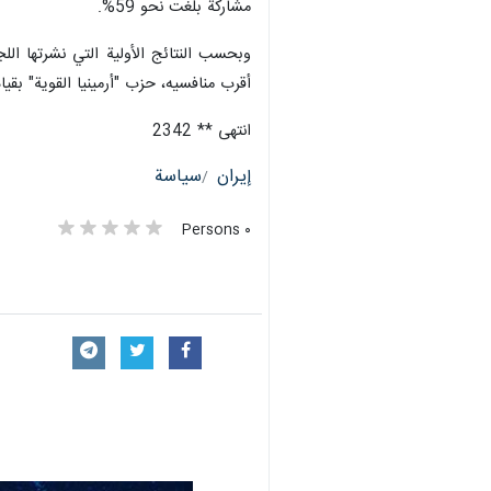
مشاركة بلغت نحو 59%.
أقرب منافسيه، حزب "أرمينيا القوية" بقيادة سامفيل ك
انتهى ** 2342
إيران
سياسة
٠ Persons