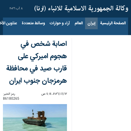
٨ آب ٢٠٢٦
الصفحة الرئيسية
إيران
العالم
آراء و حوارات
وسائط متعددة
عناوين الأخب
اصابة شخص في
هجوم امیرکي على
قارب صيد في محافظة
هرمزجان جنوب ايران
١٢‏/٠٦‏/٢٠٢٦، ٤:١٤ ص
رمز الخبر:
86180265