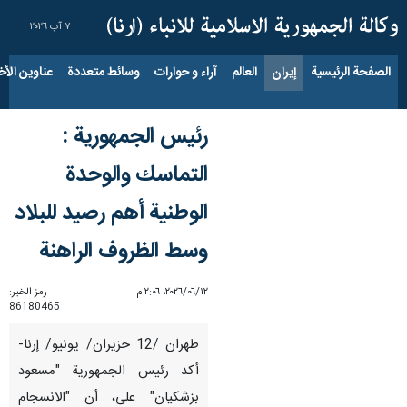
٧ آب ٢٠٢٦
الصفحة الرئيسية
إيران
العالم
آراء و حوارات
وسائط متعددة
عناوين الأخب
رئيس الجمهورية :
التماسك والوحدة
الوطنية أهم رصيد للبلاد
وسط الظروف الراهنة
١٢‏/٠٦‏/٢٠٢٦، ٢:٠٦ م
رمز الخبر:
86180465
طهران /12 حزيران/ يونيو/ إرنا-
أكد رئيس الجمهورية "مسعود
بزشكيان" على، أن "الانسجام