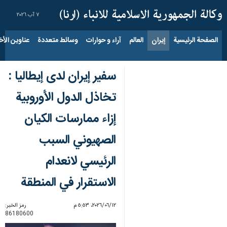
٧ آب ٢٠٢٦
الصفحة الرئيسية
إيران
العالم
آراء و حوارات
وسائط متعددة
عناوين الأخب
سفير إيران لدى إيطاليا :
تخاذل الدول الأوروبية
إزاء ممارسات الكيان
الصهيوني السبب
الرئيسي لانعدام
الاستقرار في المنطقة
١٢‏/٠٦‏/٢٠٢٦، ٥:٥٣ م
رمز الخبر:
86180600