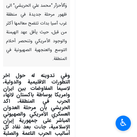
وَٱلأحرَٱر "محمد علي الحريشي" الى
ظهور مرحلة جديدة في منطقة
غرب آسيا بدات تتضح معالمها أكثر
من قبل، حيث يأفل عهد الهيمنة
والوجود الأمريكي وتنحصر أحلام
التوسع والعنجهية الصهيونية في
المنطقة.
وفي تدوينه له حول اخر
التطورات الاقليمية والدولية،
لاسيما المفاوضات بين ايران
وامريكا بوساطة باكستان لانهاء
الحرب في المنطقة، اكد
الحريشي بان مرحلة العدوان
العسكري الأمريكي والصهيوني
المباشر على جمهورية إيران
♿︎
الإسلامية، جاءت بعد نفاد كل
أساليب الحرب الناعمة والصلبة