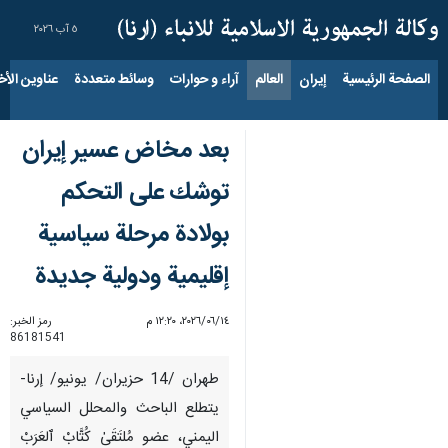
٥ آب ٢٠٢٦
الصفحة الرئيسية
إيران
العالم
آراء و حوارات
وسائط متعددة
عناوين الأخب
بعد مخاض عسير إيران
توشك على التحكم
بولادة مرحلة سياسية
إقليمية ودولية جديدة
١٤‏/٠٦‏/٢٠٢٦، ١٢:٢٠ م
رمز الخبر:
86181541
طهران /14 حزيران/ يونيو/ إرنا-
يتطلع الباحث والمحلل السياسي
اليمني، عضو مُلتَقَىٰ كُتَّابْ ٱلعَرَبْ