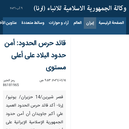
٩ آب ٢٠٢٦
الصفحة الرئيسية
إيران
العالم
آراء و حوارات
وسائط متعددة
عناوين الأخب
قائد حرس الحدود: أمن
حدود البلاد على أعلى
مستوى
١٤‏/٠٦‏/٢٠٢٦، ٩:٥٣ ص
رمز الخبر:
86181965
قصر شيرين/14 حزيران/ يونيو/
إرنا- أكد قائد حرس الحدود العميد
علي أكبر جاويدان أن أمن حدود
الجمهورية الإسلامية الإيرانية على