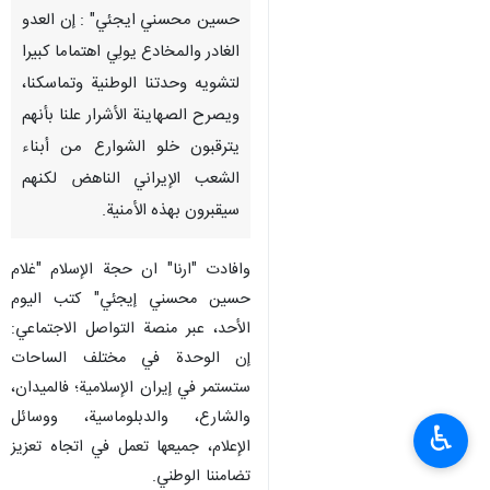
حسين محسني ايجئي" : إن العدو
الغادر والمخادع يولِي اهتماما كبيرا
لتشويه وحدتنا الوطنية وتماسكنا،
ويصرح الصهاينة الأشرار علنا بأنهم
يترقبون خلو الشوارع من أبناء
الشعب الإيراني الناهض لكنهم
سيقبرون بهذه الأمنية.
وافادت "ارنا" ان حجة الإسلام "غلام
حسين محسني إيجئي" كتب اليوم
الأحد، عبر منصة التواصل الاجتماعي:
إن الوحدة في مختلف الساحات
ستستمر في إيران الإسلامية؛ فالميدان،
والشارع، والدبلوماسية، ووسائل
♿︎
الإعلام، جميعها تعمل في اتجاه تعزيز
تضامننا الوطني.