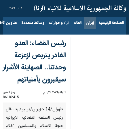
٨ آب ٢٠٢٦
الصفحة الرئيسية
إيران
العالم
آراء و حوارات
وسائط متعددة
عناوين الأخب
رئيس القضاء: العدو
الغادر يتربص لزعزعة
وحدتنا.. الصهاينة الأشرار
سيقبرون بأمنياتهم
١٤‏/٠٦‏/٢٠٢٦، ٢:١٦ م
رمز الخبر:
86182415
طهران/14 حزيران/يونيو/ارنا- قال
رئيس السلطة القضائية الايرانية
حجة الاسلام والمسلمين "غلام