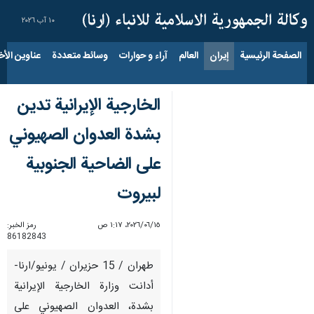
١٠ آب ٢٠٢٦
الصفحة الرئيسية
إيران
العالم
آراء و حوارات
وسائط متعددة
عناوين الأخب
الخارجية الإيرانية تدين
بشدة العدوان الصهيوني
على الضاحية الجنوبية
لبيروت
١٥‏/٠٦‏/٢٠٢٦، ١:١٧ ص
رمز الخبر:
86182843
طهران / 15 حزيران / يونيو/ارنا-
أدانت وزارة الخارجية الإيرانية
بشدة، العدوان الصهيوني على