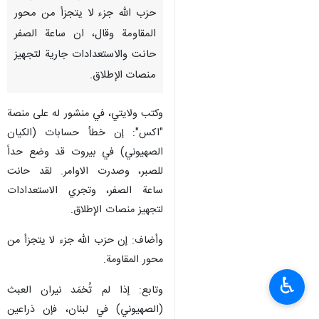
حزب الله جزء لا يتجزأ من محور
المقاومة وقال، ان ساعة الصفر
حانت والاستعدادات جارية لتجهيز
منصات الإطلاق.
وكتب ولايتي، في منشور له على منصة
"اكس": إن خطأ حسابات (الكيان
الصهيوني) في بيروت قد وضع حداً
للصبر، وصدرت الاوامر. لقد حانت
ساعة الصفر، وتجري الاستعدادات
لتجهيز منصات الإطلاق.
وأضاف: إن حزب الله جزء لا يتجزأ من
محور المقاومة.
♿︎
وتابع: إذا لم تُخمَد نيران العبث
(الصهيوني) في لبنان، فإن ذراعين