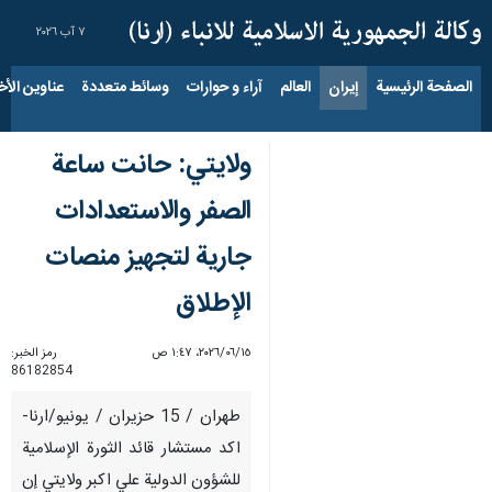
٧ آب ٢٠٢٦
الصفحة الرئيسية
إيران
العالم
آراء و حوارات
وسائط متعددة
عناوين الأخب
ولايتي: حانت ساعة
الصفر والاستعدادات
جارية لتجهيز منصات
الإطلاق
١٥‏/٠٦‏/٢٠٢٦، ١:٤٧ ص
رمز الخبر:
86182854
طهران / 15 حزيران / يونيو/ارنا-
اكد مستشار قائد الثورة الإسلامية
للشؤون الدولية علي اكبر ولايتي إن