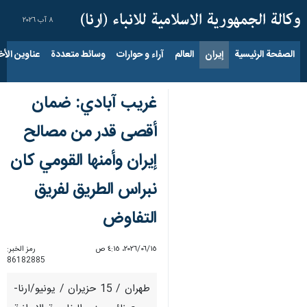
٨ آب ٢٠٢٦
الصفحة الرئيسية
إيران
العالم
آراء و حوارات
وسائط متعددة
عناوين الأخب
غريب آبادي: ضمان
أقصى قدر من مصالح
إيران وأمنها القومي كان
نبراس الطريق لفريق
التفاوض
١٥‏/٠٦‏/٢٠٢٦، ٤:١٥ ص
رمز الخبر:
86182885