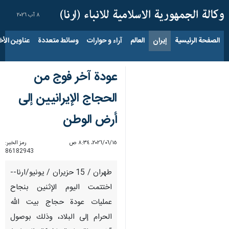
٨ آب ٢٠٢٦
الصفحة الرئيسية
إيران
العالم
آراء و حوارات
وسائط متعددة
عناوين الأخب
عودة آخر فوج من
الحجاج الإيرانيين إلى
أرض الوطن
١٥‏/٠٦‏/٢٠٢٦، ٨:٣٤ ص
رمز الخبر:
86182943
طهران / 15 حزيران / يونيو/ارنا--
اختتمت اليوم الإثنين بنجاح
عمليات عودة حجاج بيت الله
الحرام إلى البلاد، وذلك بوصول