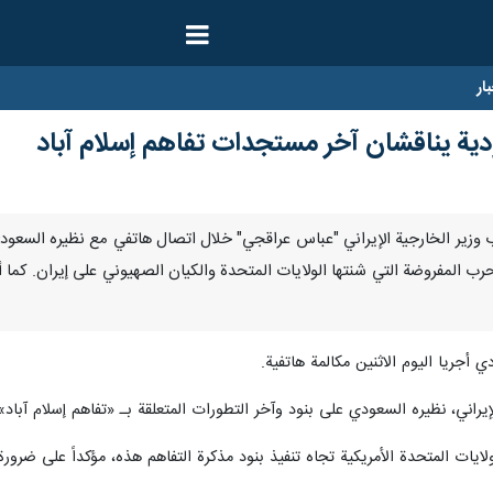
ار
ودية یناقشان آخر مستجدات تفاهم إسلام آباد
ارنا- أعرب وزير الخارجية الإيراني "عباس عراقجي" خلال اتصال هاتفي مع نظيره ال
لحرب المفروضة التي شنتها الولايات المتحدة والكيان الصهيوني على إيران. كم
 أجريا اليوم الاثنين مكالمة هاتفية.
يراني، نظيره السعودي على بنود وآخر التطورات المتعلقة بـ «تفاهم إسلام آباد»
ايات المتحدة الأمريكية تجاه تنفيذ بنود مذکرة التفاهم هذه، مؤكداً على ضرورة