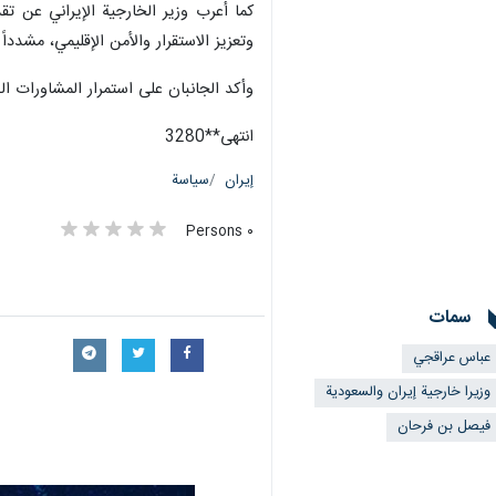
كما أعرب وزير الخارجية الإيراني عن تق
وتعزيز الاستقرار والأمن الإقليمي، مشددا
وأکد الجانبان على استمرار المشاورات ال
انتهی**3280
إيران
سياسة
٠ Persons
سمات
عباس عراقجي
وزيرا خارجية إيران والسعودية
فیصل بن فرحان