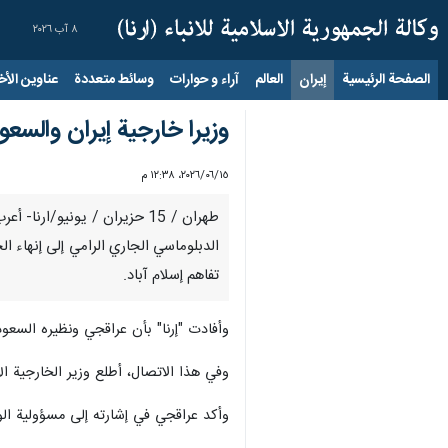
٨ آب ٢٠٢٦
الصفحة الرئيسية
إيران
العالم
آراء و حوارات
وسائط متعددة
عناوين الأخب
وزيرا خارجية إيران والسع
١٥‏/٠٦‏/٢٠٢٦، ١٢:٣٨ م
طهران / 15 حزيران / يونيو/
الدبلوماسي الجاري الرامي إلى إنهاء ا
تفاهم إسلام آباد.
وأفادت "إرنا" بأن عراقجي ونظيره السعودي
وفي هذا الاتصال، أطلع وزير الخارجية الإ
وأکد عراقجي في إشارته إلى مسؤولية الول