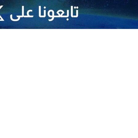
هم إسلام آباد بدايةً لفصل جديد للتعاون الاقتصادي بين طهران وطوكيو
ق ومصر؛
 يشرف على سير عملية التفاوض.. نتائج الميدان العسكري يتم تثبيتها في المفاوضات
ط، قريباً من الصيغة النهائية كما هو عليه الآن
كية تهدد امن المنطقة
ند اقتدار إيران في ساحة الدبلوماسية
م الأمان، فمن الأفضل لكم مغادرة منطقتنا