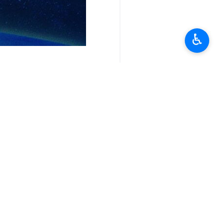
♿︎
أخبار ذات صلة
عراقجي لنظيره الياباني: نتطلع لأن يكون تفا
طهران / 15 حزيران / يونيو/ارنا- أجرى وزير الخارجية عباس عراقجي، مكالمة هاتفية اليوم الاثنين…
خلال محادثات هاتفية مع نظرائه في تركيا والعرا
عراقجي: واشنطن مسؤولة عن تنفيذ التفاهم
طهران / 15 حزيران / يونيو/ارنا-أجرى وزير الخارجية عباس عراقجي، صباح اليوم الاثنين سلسلة اتصالات…
عراقجي: المجلس الأعلى للأمن القومي
عراقجي : "تفاهم إسلام آباد" لم يكن، ق
عراقجي لـ كايا كالاس: الهجمات الامري
وزير الخارجية: حضور الشعب في الميدان هو س
طهران/14 حزیران/یونیو/إرنا-وصف وزير الخارجية الإيراني "عباس عراقجي" الانسجام الوطني والحضور…
عراقجي يُجدد تحذيره لاميركا: إذا أردت