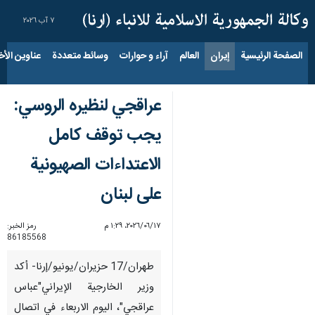
٧ آب ٢٠٢٦
الصفحة الرئيسية
إيران
العالم
آراء و حوارات
وسائط متعددة
عناوين الأخب
عراقجي لنظيره الروسي:
یجب توقف كامل
الاعتداءات الصهيونية
على لبنان
١٧‏/٠٦‏/٢٠٢٦، ١:٢٩ م
رمز الخبر:
86185568
طهران/17 حزیران/یونیو/إرنا- أکد
وزير الخارجية الإيراني"عباس
عراقجي"، اليوم الاربعاء في اتصال