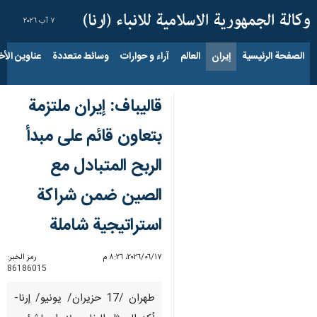
٧ آب ٢٠٢٦
الصفحة الرئيسية
إيران
العالم
آراء و حوارات
وسائط متعددة
عناوين الأخب
قاليباف: إيران ملتزمة
بتعاون قائم على مبدأ
الربح المتبادل مع
الصين ضمن شراكة
استراتيجية شاملة
١٧‏/٠٦‏/٢٠٢٦، ٨:٢٦ م
رمز الخبر:
86186015
طهران /17 حزيران/ يونيو/ إرنا-