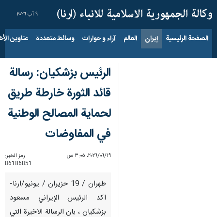
٩ آب ٢٠٢٦
الصفحة الرئيسية
إيران
العالم
آراء و حوارات
وسائط متعددة
عناوين الأخب
الرئيس بزشكيان: رسالة
قائد الثورة خارطة طريق
لحماية المصالح الوطنية
في المفاوضات
١٩‏/٠٦‏/٢٠٢٦، ٣:٠٥ ص
رمز الخبر:
86186851
طهران / 19 حزيران / يونيو/ارنا-
اكد الرئيس الإيراني مسعود
بزشكيان ، بان الرسالة الاخيرة التي