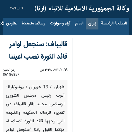
٩ آب ٢٠٢٦
الصفحة الرئيسية
إيران
العالم
آراء و حوارات
وسائط متعددة
عناوين الأخب
قاليباف: سنجعل اوامر
قائد الثورة نصب اعيننا
١٩‏/٠٦‏/٢٠٢٦، ٣:٣٨ ص
رمز الخبر:
86186857
طهران / 19 حزيران / يونيو/ارنا-
أعرب رئيس مجلس الشورى
الإسلامي محمد باقر قاليباف عن
تقديره للرسالة الحكيمة والمُلهمة
التي وجهها قائد الثورة الاسلامية،
مؤكدا القول باننا "سنجعل اوامر