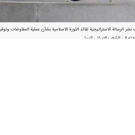
ارنا- عقب نشر الرسالة الاستراتيجية لقائد الثورة الاسلامية بشأن عملية المفاوضات
حته إلى الشعب الإيراني النبيل.
ن القومي، الصادر صباح اليوم الجمعة: تؤكد أمانة المجلس الأعلى للأمن الق
 حقوق الشعب الإيراني وجبهة المقاومة، وحماية دماء شهدائنا، والمضي قدماً
لشعب الإيراني كاملةً والثأر للدم الزكي والطاهر لقائدنا الشهيد.
 التام بالعدو الغادر والناكث للعهد، ومع المتابعة الدقيقة لعملية التفاو
طة الموضوعة مسبقاً.