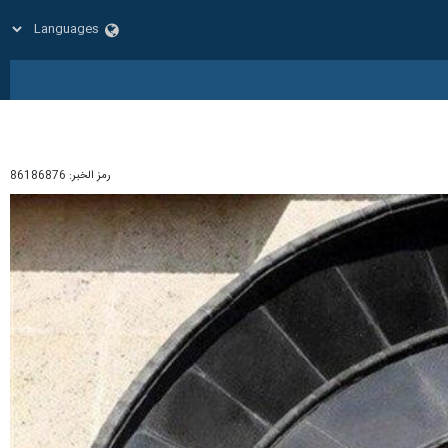
رمز الخبر:
86186876