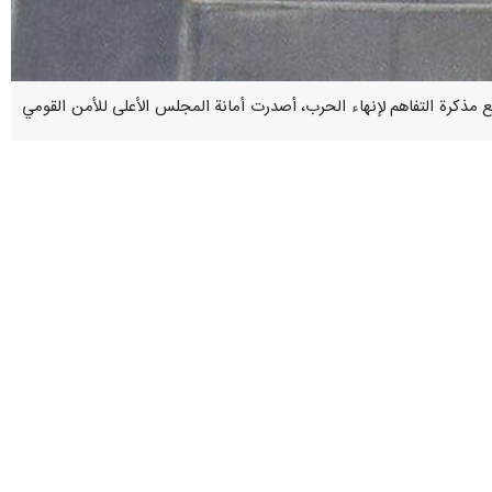
 وتوقيع مذكرة التفاهم لإنهاء الحرب، أصدرت أمانة المجلس الأعلى للأمن القومي
ومي لقائد الثورة وللشعب الإيراني الابي والبطل أنها لن تتوانى في تنفيذ
 في المفاوضات المستقبلية انطلاقاً من منافع ومصالح الجمهورية الإسلامية
ض وتنفيذ الخطط، فإنه في حال حدوث أي انتهاك أو خرق من الجانب الأمريكي،
جعفر مشکین فام