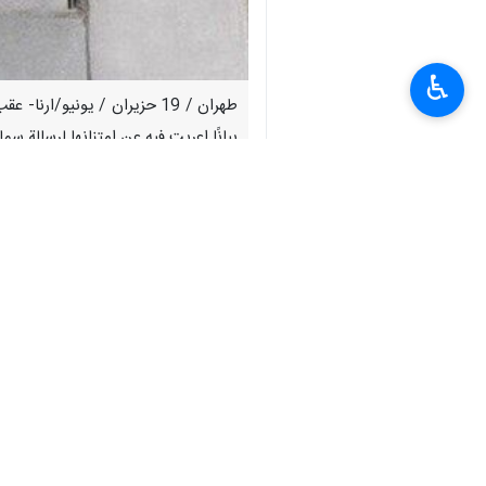
♿︎
طهران / 19 حزيران / يونيو/
بيانًا اعربت فيه عن امتنانها لرسالة سما
وجاء في بيان أمانة المجلس الأعلى للأم
توجيهات وأوامر سماحته، لا سيما في صون
الإيرانية ، ولن تتوقف حتى استيفاء حقوق ا
واضاف: في هذا الصدد، ومع انعدام الثقة
سيتم اتخاذ الإجراءات المضادة وفقاً للخ
انتهى ** 2342
إيران
سياسة
٠ Persons