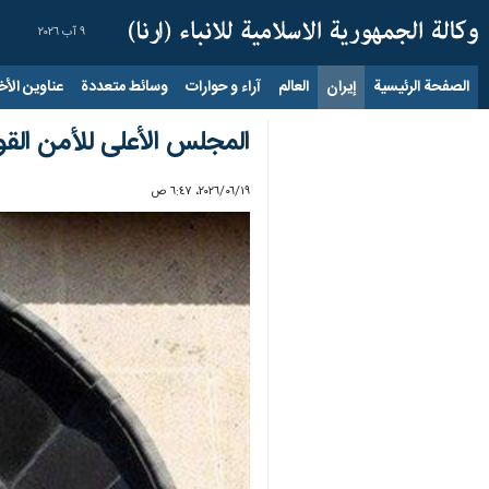
٩ آب ٢٠٢٦
الصفحة الرئيسية
إيران
العالم
آراء و حوارات
وسائط متعددة
عناوين الأخب
المجلس الأعلى للأمن القوم
١٩‏/٠٦‏/٢٠٢٦، ٦:٤٧ ص