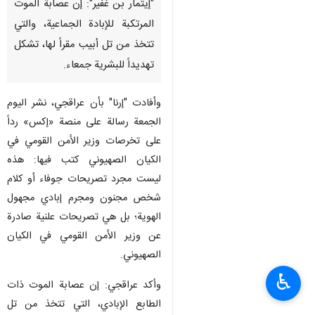
"إيتمار بن غفير": إن عصابة الموت
المرتكبة للإبادة الجماعية، والتي
تتخذ من تل أبيب مقراً لها، تشكل
تهديداً للبشرية جمعاء.
وأفادت "إرنا" بأن عراقجي، نشر اليوم
الجمعة رسالة على منصة «إكس» رداً
على تخرصات وزير الأمن القومي في
الكيان الصهیوني كتب فيها: هذه
ليست مجرد تصريحات جوفاء أو كلام
شخص مجنون ومجرم إبادي مجهول
الهوية؛ بل هي تصريحات علنية صادرة
عن وزير الأمن القومي في الكيان
الصهيوني.
♿︎
وأكد عراقجي: إن عصابة الموت ذات
الطابع الإبادي، التي تتخذ من تل