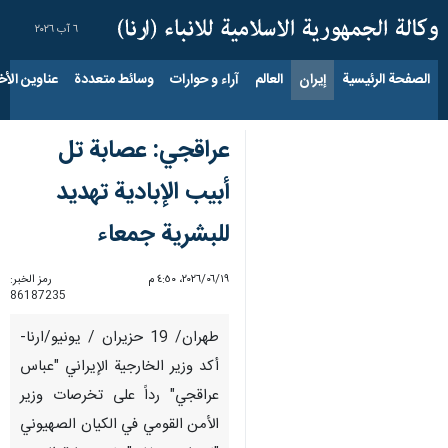
٦ آب ٢٠٢٦
الصفحة الرئيسية
إيران
العالم
آراء و حوارات
وسائط متعددة
عناوين الأخب
عراقجي: عصابة تل
أبيب الإبادية تهديد
للبشرية جمعاء
١٩‏/٠٦‏/٢٠٢٦، ٤:٥٠ م
رمز الخبر:
86187235
طهران/ 19 حزيران / يونيو/ارنا-
أکد وزير الخارجية الإيراني "عباس
عراقجي" رداً على تخرصات وزير
الأمن القومي في الكيان الصهیوني