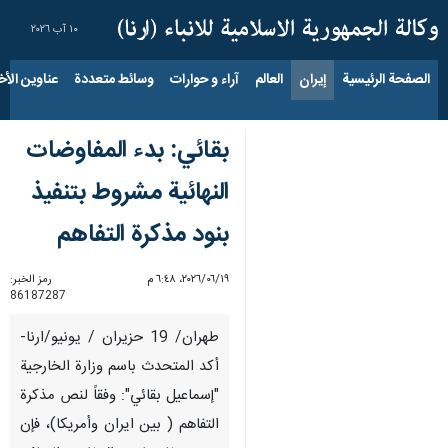
١٠ آب ٢٠٢٦
الصفحة الرئيسية
إيران
العالم
آراء و حوارات
وسائط متعددة
عناوين الأخب
بقائي: بدء المفاوضات
النهائية مشروط بتنفيذ
بنود مذكرة التفاهم
١٩‏/٠٦‏/٢٠٢٦، ٦:٤٨ م
رمز الخبر:
86187287
طهران/ 19 حزيران / يونيو/ارنا-
أکد المتحدث باسم وزارة الخارجية
"إسماعيل بقائي": وفقاً لنص مذكرة
التفاهم ( بین ایران وأمریکا)، فإن